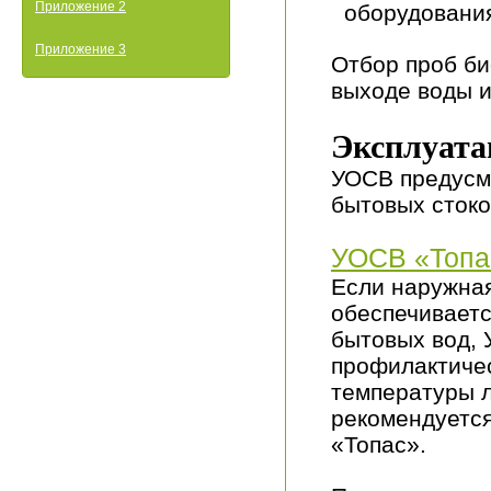
Приложение 2
оборудовани
Приложение 3
Отбор проб б
выходе воды 
Эксплуата
УОСВ предусма
бытовых стоко
УОСВ «Топа
Если наружная
обеспечиваетс
бытовых вод, 
профилактичес
температуры л
рекомендуетс
«Топас».