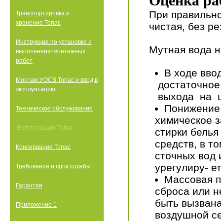
Оценка ра
При правильно
Транспортировка и
хранение Топас
чистая, без ре
Инструкция по установке и
Мутная вода 
выполнению монтажных
работ
В ходе вво
Монтаж УОСВ Топас и ввод в
достаточное
эксплуатацию
выхода на ш
Понижение 
Техническое обслуживание
химическое з
Эксплуатация Топас
стирки бель
средств, в т
Консервация Топас
сточных вод
урегулиру- е
Требования и срок службы
Массовая п
Гарантия
сброса или н
быть вызван
Приложение 1
воздушной се