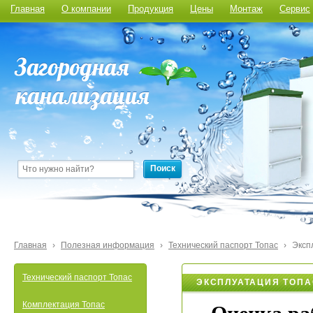
Главная
О компании
Продукция
Цены
Монтаж
Сервис
Поиск
Главная
›
Полезная информация
›
Технический паспорт Топас
›
Эксп
Технический паспорт Топас
ЭКСПЛУАТАЦИЯ ТОПА
Комплектация Топас