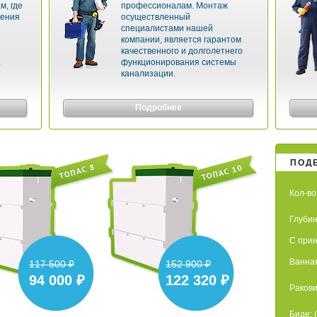
м, где
профессионалам. Монтаж
чения
осуществленный
специалистами нашей
компании, является гарантом
качественного и долголетнего
.
функционирования системы
канализации.
Подробнее
ПОД
Кол-во
Глубин
С прин
Ванная
117 500 ₽
152 900 ₽
94 000 ₽
122 320 ₽
Ракови
Биде: 