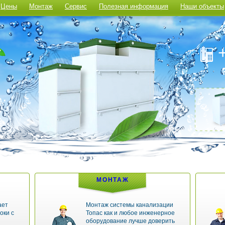
Цены
Монтаж
Сервис
Полезная информация
Наши объекты
МОНТАЖ
ает
Монтаж системы канализации
оки с
Топас как и любое инженерное
оборудование лучше доверить