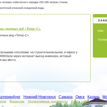
н человек «обеспечит» порядка 150-200 литров стоков).
мотечной откачкой очищенной воды.
ЗАК
ки сточных вод «Топас-С».
Имя
очных вод «Топас-С».
Телеф
сколькими способами: на строительном рынке, в офисе у
199903или через интернет выезд инженера, который
я вас место.
катеринбург
/
Нижний Новгород
/
Самара
/
Омск
/
Казань
/
Мо
еров
Вакансии
Нормативные документы
Карта сайта