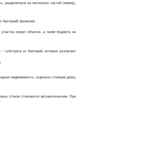
ь, разделенную на несколько частей (камер),
х бактерий) брожение.
участка вокруг объекта, а также бюджета на
– субстрата из бактерий, которые разлагают
.
ородная недвижимость, отдельно стоящие дома,
товых стоков становится автоматическим. При
.