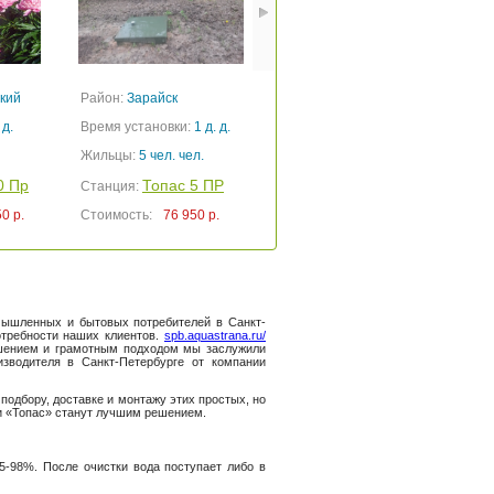
кий
Район:
Зарайск
Район:
Ступино
Р
 д.
Время установки:
1 д. д.
Время установки:
1 д. д.
В
Жильцы:
5 чел. чел.
Жильцы:
8 чел чел.
0 Пр
Топас 5 ПР
Топас 8 ПР
Станция:
Станция:
С
0 р.
Стоимость:
76 950 р.
Стоимость:
96 210 р.
С
мышленных и бытовых потребителей в Санкт-
отребности наших клиентов.
spb.aquastrana.ru/
шением и грамотным подходом мы заслужили
зводителя в Санкт-Петербурге от компании
подбору, доставке и монтажу этих простых, но
ики «Топас» станут лучшим решением.
95-98%. После очистки вода поступает либо в