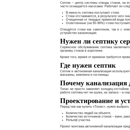
Септик – центр системы отвода стоков, на е
часто оснащается насосами. Работает он сл
В емкость септика поступают стоки.
Стоки отстаиваются, в результате чего зн
Очищенная от твердых примесей вода попа
Осветленные (на 95-98%) стоки поступают 
Отводятся стоки как самотеком, так и с по
устройство канализации.
Нужен ли септику се
Сервисное обслуживание септика заключаетс
органику стоков в аэротенке.
Кроме того, время от времени требуется пров
Где нужен септик
Септик и автономная канализация используютс
магазины, кемпинги и гостиницы.
Почему канализация д
Топас не просто заменяет колодец-отстойник
работе септика нет ни шума, ни запаха – а с
Проектирование и ус
Перед тем как купить «Топас», нужно выбрать
Количество людей на объекте.
Количество источников стоков – ванн, ра
Рельеф участка.
Проект монтажа автономной канализации пред