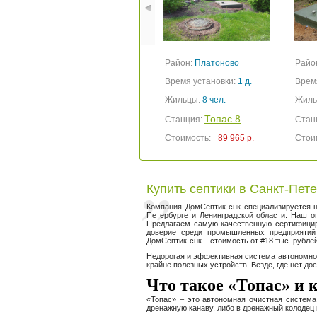
Район:
Платоново
Райо
Время установки:
1 д.
Врем
Жильцы:
8 чел.
Жиль
Топас 8
Станция:
Стан
Стоимость:
89 965 р.
Стои
Купить септики в Санкт-Пет
Компания ДомСептик-снк специализируется 
Петербурге и Ленинградской области. Наш о
Предлагаем самую качественную сертифици
доверие среди промышленных предприятий 
ДомСептик-снк – стоимость от #18 тыс. рубле
Недорогая и эффективная система автономной 
крайне полезных устройств. Везде, где нет до
Что такое «Топас» и к
«Топас» – это автономная очистная система.
дренажную канаву, либо в дренажный колодец и