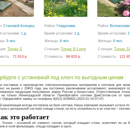
н:
Становой Колодец
Район:
Гладуновка
Район:
Волоколамс
я установки:
1 д.
Время установки:
1 д.
Время установки:
2
цы:
5 чел.
Жильцы:
8 чел.
Жильцы:
6 чел.
Топас 5
Топас 8 Long
Топас 1
ция:
Станция:
Станция:
мость:
71 910 р.
Стоимость:
98 820 р.
Стоимость:
121 95
ербурге с установкой под ключ по выгодным ценам
на поставках и производстве электроизоляционных материалов и септиков для про
пыт на рынке с 20#15 года, мы постоянно увеличиваем ассортимент, анализируя п
рованную продукцию популярных марок России и Казахстана. Ответственным отно
не только Ленинградской области. Приобретайте септики ДомСептик-снк от прои
й. Оформляйте заявку по телефону 8(812) 8199903 (2023-01-19 07:47)
канализации всегда построена на базе септика. Наша компания оказывает услуги по 
ступа к центральной системе отвода стоков, но есть потребность в их очистке – септ
ак это работает
 Точнее – основной её элемент, септик, который очищает стоки, осветляет их на 
ли в поля фильтрации, откуда попадает в грунт.