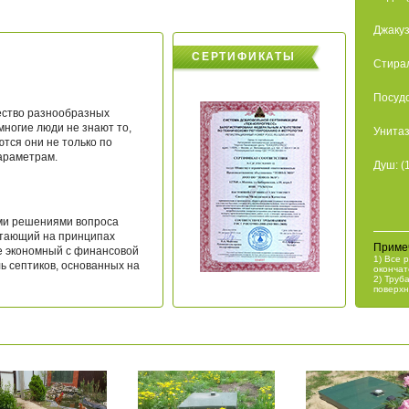
Джакуз
СЕРТИФИКАТЫ
Стирал
Посудо
ество разнообразных
многие люди не знают то,
Унитаз:
ются они не только по
параметрам.
Душ: (
ми решениями вопроса
отающий на принципах
Приме
е экономный с финансовой
Все 
ль септиков, основанных на
оконча
Труба
поверхн