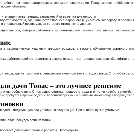
го работе построена загородная автономная канализация. Представляет собой емкост
едующим образом:
ачительная часть твердых загрязнений оседает на дне емкости.
дает в аэротенк, где начинается процесс аэробного (с участием кислорода и аэробны
в специальный резервуар, из которого отводятся в дренаж.
мощью насоса, который работает в автоматическом режиме. Все зависит от рельефа 
рвис
я в периодическом удалении твердых осадков, а также в обновлении активного ила 
ерка работоспособности системы отвода стоков – вентиляции, насосов-эйрлифтов и т.д
я везде, где нет доступа к централизованной системе отвода стоков. Это любая заг
ля дачи Топас – это лучшее решение
 или выгребную яму. С помощью септика процесс отвода и очистки хозяйственно-бы
ервис требуется крайне редко: с ассенизаторскими машинами можно будет попрощаться
тановка
 модель, подходящую под условия эксплуатации. При выборе нужно учитывать:
ковин, биде, посудомоечных машин.
полагает довольно сложные расчеты. Необходимо: