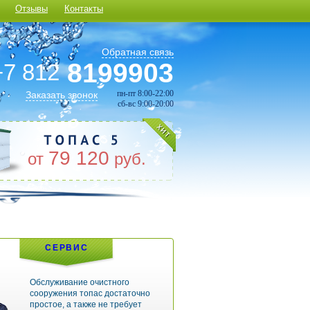
Отзывы
Контакты
Обратная связь
8199903
+7 812
пн-пт 8:00-22:00
Заказать звонок
сб-вс 9:00-20:00
79 120
от
руб.
СЕРВИС
Обслуживание очистного
сооружения топас достаточно
простое, а также не требует