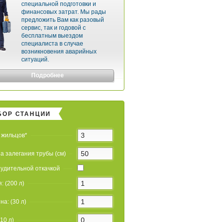
специальной подготовки и
финансовых затрат. Мы рады
предложить Вам как разовый
сервис, так и годовой с
бесплатным выездом
специалиста в случае
возникновения аварийных
ситуаций.
Подробнее
БОР СТАНЦИИ
 жильцов*
а залегания трубы (см)
удительной откачкой
: (200 л)
на: (30 л)
(10 л)