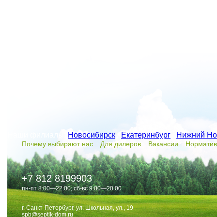
Наши филиалы:
Новосибирск
/
Екатеринбург
/
Нижний Но
Почему выбирают нас
Для дилеров
Вакансии
Норматив
+7 812 8199903
пн-пт 8:00—22:00; сб-вс 9:00—20:00
г. Санкт-Петербург, ул. Школьная, ул., 19
spb@septik-dom.ru