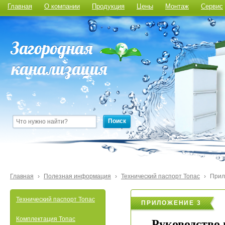
Главная
О компании
Продукция
Цены
Монтаж
Сервис
Поиск
Главная
›
Полезная информация
›
Технический паспорт Топас
›
Прил
Технический паспорт Топас
ПРИЛОЖЕНИЕ 3
Комплектация Топас
Руководство