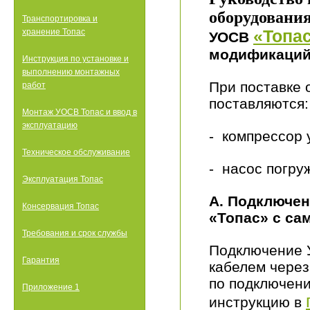
оборудования
Транспортировка и
хранение Топас
«Топас
УОСВ
модификаци
Инструкция по установке и
выполнению монтажных
При поставке 
работ
поставляются:
Монтаж УОСВ Топас и ввод в
эксплуатацию
- компрессор 
Техническое обслуживание
- насос погру
Эксплуатация Топас
А. Подключен
Консервация Топас
«Топас» с са
Требования и срок службы
Подключение 
Гарантия
кабелем через
по подключени
Приложение 1
инструкцию в