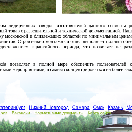
ом лидирующих заводов изготовителей данного сегмента р
ный товар с разрешительной и технической документацией.
Наше
ку московской и близлежащих областей по минимальным ценам, 
риантов. Строительно-монтажный отдел выполняет полный объем
доставлением гарантийного периода, что позволяет не разд
ужба позволяет в полной мере обеспечить пользователей 
ыми мероприятиями, а самим сконцентрироваться на более ва
катеринбург
/
Нижний Новгород
/
Самара
/
Омск
/
Казань
/
Мо
еров
Вакансии
Нормативные документы
Карта сайта