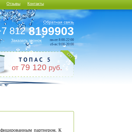
Отзывы
Контакты
Обратная связь
8199903
+7 812
пн-пт 8:00-22:00
Заказать звонок
сб-вс 9:00-20:00
79 120
от
руб.
лифицированным партнером. К