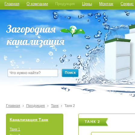
Главная
О компании
Продукция
Цены
Монтаж
Сервис
Поиск
Главная
›
Продукция
›
Танк
›
Танк 2
Канализация Танк
ТАНК 2
Танк 1