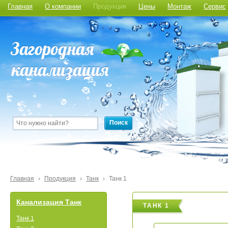
Главная
О компании
Продукция
Цены
Монтаж
Сервис
Поиск
Главная
›
Продукция
›
Танк
›
Танк 1
Канализация Танк
ТАНК 1
Танк 1