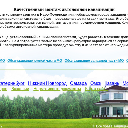
Качественный монтаж автономной канализации
сти установку
септика в Наро-Фоминске
или любом другом городе западной ч
нализационная система не будет повреждена еще на стадии монтажа. Это об
 момент воспользоваться ванной, унитазом или посудомоечной машиной. Ко
го объема автономной канализации.
о еще, установленный нашими специалистами, будет работать в течение долги
ботой. Вам потребуется только не забывать регулярно обращаться за серви
 Квалифицированные мастера проведут очистку и избавят вас от необходим
 МО
Обслуживание южной части МО
Обслуживание западной части МО
катеринбург
/
Нижний Новгород
/
Самара
/
Омск
/
Казань
/
Мо
еров
Вакансии
Нормативные документы
Карта сайта
19
© Все права защище