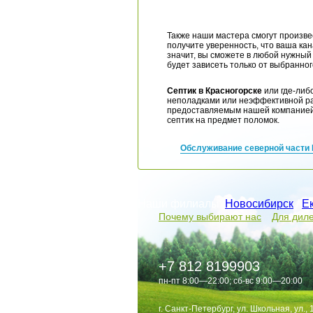
Также наши мастера смогут произве
получите уверенность, что ваша ка
значит, вы сможете в любой нужный
будет зависеть только от выбранно
Септик в Красногорске
или где-либ
неполадками или неэффективной ра
предоставляемым нашей компанией.
септик на предмет поломок.
Обслуживание северной части
Наши филиалы:
Новосибирск
/
Е
Почему выбирают нас
Для дил
+7 812 8199903
пн-пт 8:00—22:00; сб-вс 9:00—20:00
г. Санкт-Петербург, ул. Школьная, ул., 