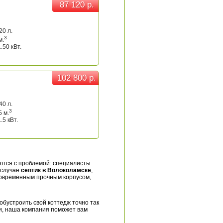
87 120 р.
87 120 р.
20 л.
3
м.
.50 кВт.
102 800 р.
102 800 р.
40 л.
3
5 м.
.5 кВт.
ются с проблемой: специалисты
 случае
септик в Волоколамске
,
современным прочным корпусом,
обустроить свой коттедж точно так
ии, наша компания поможет вам