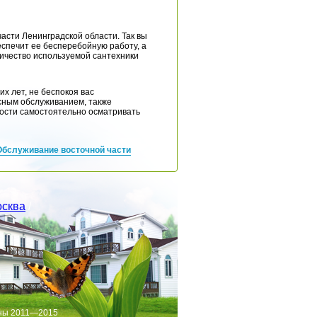
асти Ленинградской области. Так вы
еспечит ее бесперебойную работу, а
личество используемой сантехники
х лет, не беспокоя вас
сным обслуживанием, также
ости самостоятельно осматривать
Обслуживание восточной части
сква
/
ны 2011—2015