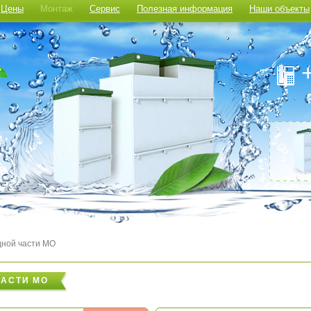
Цены
Монтаж
Сервис
Полезная информация
Наши объекты
дной части МО
АСТИ МО