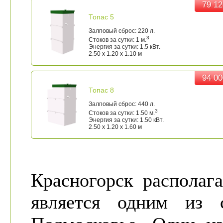
79 12
79 12
Топас 5
Залповый сброс: 220 л.
3
Стоков за сутки: 1 м.
Энергия за сутки: 1.5 кВт.
2.50 x 1.20 x 1.10 м
94 00
94 00
Топас 8
Залповый сброс: 440 л.
3
Стоков за сутки: 1.50 м.
Энергия за сутки: 1.50 кВт.
2.50 x 1.20 x 1.60 м
Красногорск располаг
является одним из 