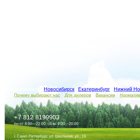
Наши филиалы:
Новосибирск
/
Екатеринбург
/
Нижний Но
Почему выбирают нас
Для дилеров
Вакансии
Норматив
+7 812 8199903
пн-пт 8:00—22:00; сб-вс 9:00—20:00
г. Санкт-Петербург, ул. Школьная, ул., 19