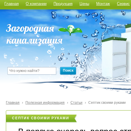
Главная
О компании
Продукция
Цены
Монтаж
Сервис
Поиск
Главная
›
Полезная информация
›
Статьи
›
Септик своими руками
СЕПТИК СВОИМИ РУКАМИ