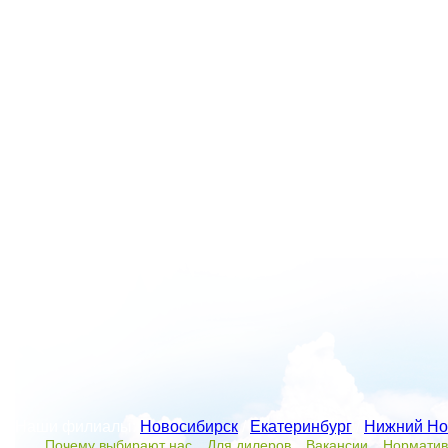
Наши филиалы:
Новосибирск
/
Екатеринбург
/
Нижний Но
Почему выбирают нас
Для дилеров
Вакансии
Норматив