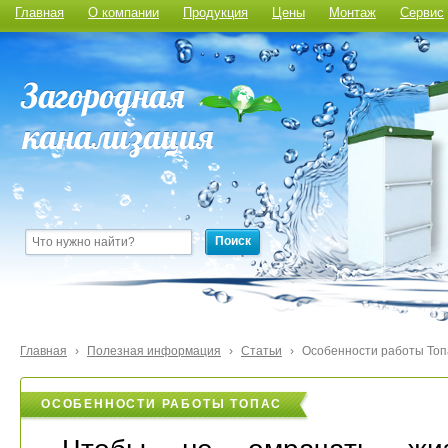
Главная
О компании
Продукция
Цены
Монтаж
Сервис
Поиск
Главная
›
Полезная информация
›
Статьи
›
Особенности работы Топ
ОСОБЕННОСТИ РАБОТЫ ТОПАС