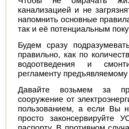
Чтобы не омрачать жи
канализацией и не загрязн
напомнить основные правила
так и её потенциальным пок
Будем сразу подразумеват
правильно, как по количест
водоотведения и смонти
регламенту предъявляемому 
Давайте возьмем за пр
сооружение от электроэнерг
пользованием, а если Вы н
просто законсервируйте У
паспорту. В противном случ