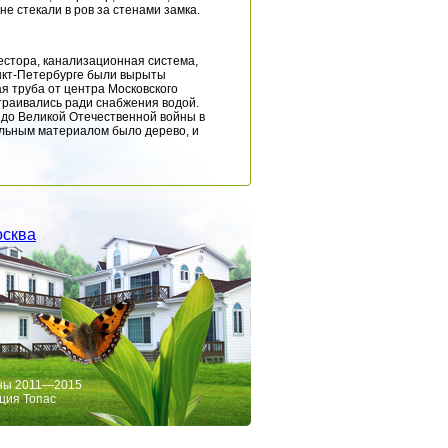
е стекали в ров за стенами замка.
естора, канализационная система,
Санкт-Петербурге были вырыты
я труба от центра Московского
страивались ради снабжения водой.
 до Великой Отечественной войны в
льным материалом было дерево, и
сква
/
ны 2011—2015
ция Топас