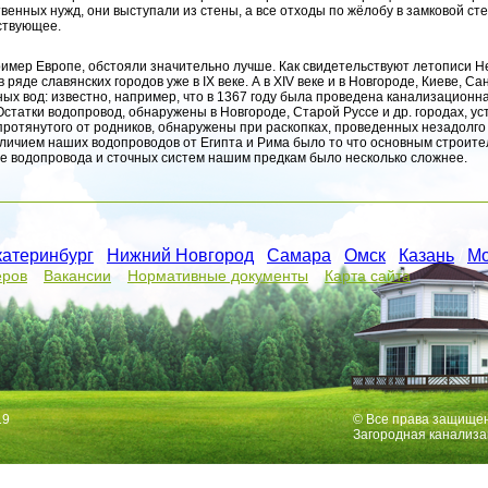
нных нужд, они выступали из стены, а все отходы по жёлобу в замковой стен
ствующее.
ример Европе, обстояли значительно лучше. Как свидетельствуют летописи Н
 ряде славянских городов уже в IX веке. А в XIV веке и в Новгороде, Киеве, 
ых вод: известно, например, что в 1367 году была проведена канализационна
Остатки водопровод, обнаружены в Новгороде, Старой Руссе и др. городах, у
протянутого от родников, обнаружены при раскопках, проведенных незадолго
ичием наших водопроводов от Египта и Рима было то что основным строите
е водопровода и сточных систем нашим предкам было несколько сложнее.
катеринбург
/
Нижний Новгород
/
Самара
/
Омск
/
Казань
/
Мо
еров
Вакансии
Нормативные документы
Карта сайта
19
© Все права защище
Загородная канализа