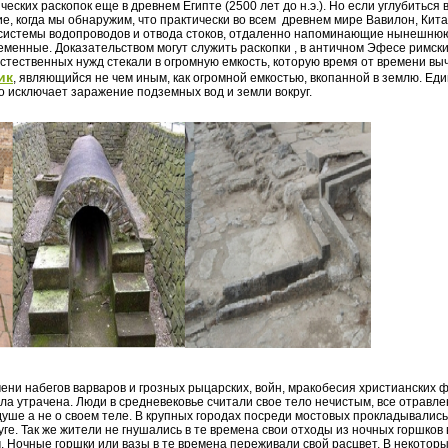
еских раскопок еще в древнем Египте (2500 лет до н.э.). Но если углубиться 
е, когда мы обнаружим, что практически во всем древнем мире Вавилон, Китай
 системы водопроводов и отвода стоков, отдаленно напоминающие нынешнюю
еменные. Доказательством могут служить раскопки , в античном Эфесе римс
тественных нужд стекали в огромную емкость, которую время от времени вы
ик
, являющийся не чем иным, как огромной емкостью, вкопанной в землю. Ед
о исключает заражение подземных вод и земли вокруг.
мени набегов варваров и грозных рыцарских, войн, мракобесия христианских 
ыла утрачена. Люди в средневековье считали свое тело нечистым, все отравл
уше а не о своем теле. В крупных городах посреди мостовых прокладывались
уге. Так же жители не гнушались в те времена свои отходы из ночных горшков
м. Ночные горшки или вазы в те времена переживали свой расцвет. В некоторы