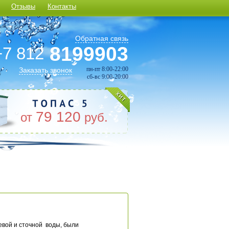
Отзывы
Контакты
Обратная связь
8199903
+7 812
пн-пт 8:00-22:00
Заказать звонок
сб-вс 9:00-20:00
79 120
от
руб.
евой и сточной воды, были