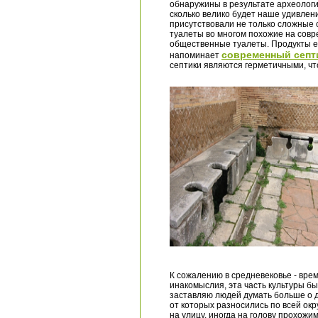
обнаружины в результате археологич
сколько велико будет наше удивлени
присутствовали не только сложные
туалеты во многом похожие на совр
общественные туалеты. Продукты ес
современный септ
напоминает
септики являются герметичными, чт
К сожалению в средневековье - вре
инакомыслия, эта часть культуры б
заставляю людей думать больше о д
от которых разносились по всей окр
на улицу, иногда на голову прохожи