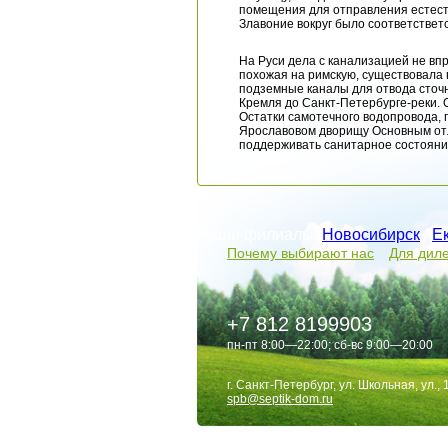
помещения для отправления естестве
Злавоние вокруг было соответствет
На Руси дела с канализацией не вп
похожая на римскую, существовала в
подземные каналы для отвода сточн
Кремля до Санкт-Петербурге-реки. 
Остатки самотечного водопровода, 
Ярославовом дворищу Основным отл
поддерживать санитарное состояни
Наши филиалы:
Новосибирск
/
Е
Почему выбирают нас
Для дил
+7 812 8199903
пн-пт 8:00—22:00; сб-вс 9:00—20:00
г. Санкт-Петербург, ул. Школьная, ул., 
spb@septik-dom.ru