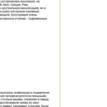
в исторические изыскания, на
, Крит, Греция, Рим,
 центральную канализацию, но и
кие рабы построили огромные
чищали. Конструкция очень
инственное отличие - современные
фанатиков, инквизиции и подавления
ения человеческоготела грешными,
 сточные канавы, зловоние и смрад
 выплёскивали прямо из окон
х замках, например, в Англии, были